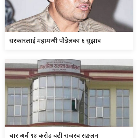
सरकारलाई महामन्त्री पौडेलका ६ सुझाव
चार अर्ब ९३ करोड बढी राजस्व सङ्कलन