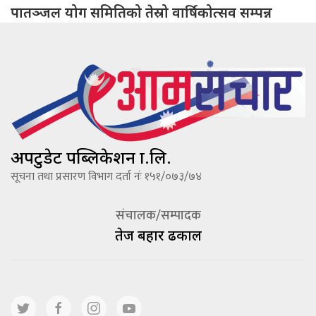
पातञ्जल योग समितिको तेस्रो वार्षिकोत्सव सम्पन्न
अपटुडेट पब्लिकेशन प्रा.लि.
सूचना तथा प्रसारण विभाग दर्ता नंः १५१/०७३/७४
संचालक/सम्पादक
तेज बहादूर ढकाल