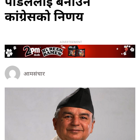
पौडेललाई बनाउने
कांग्रेसकाे निर्णय
आमसंचार