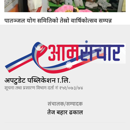
पातञ्जल योग समितिको तेस्रो वार्षिकोत्सव सम्पन्न
अपटुडेट पब्लिकेशन प्रा.लि.
सूचना तथा प्रसारण विभाग दर्ता नंः १५१/०७३/७४
संचालक/सम्पादक
तेज बहादूर ढकाल