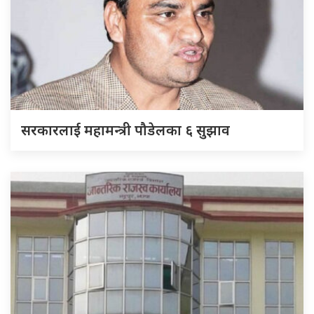
सरकारलाई महामन्त्री पौडेलका ६ सुझाव