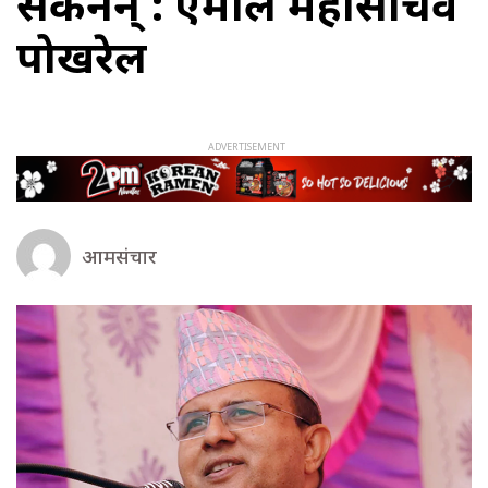
सकेनन् : एमाले महासचिव
पोखरेल
आमसंचार