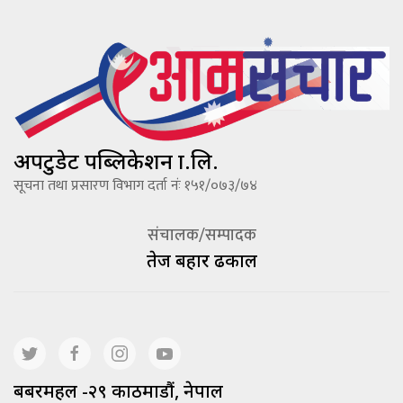
अपटुडेट पब्लिकेशन प्रा.लि.
सूचना तथा प्रसारण विभाग दर्ता नंः १५१/०७३/७४
संचालक/सम्पादक
तेज बहादूर ढकाल
बबरमहल -२९ काठमाडौं, नेपाल