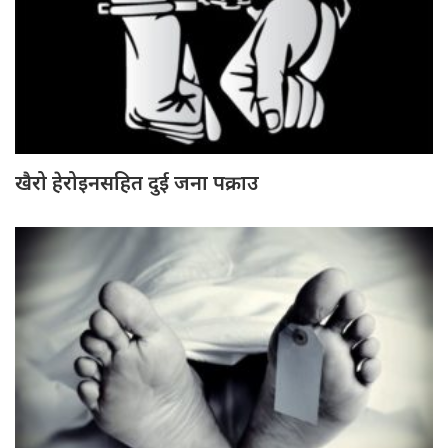
खैरो हेरोइनसहित दुई जना पक्राउ