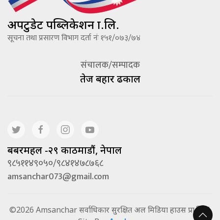
अपटुडेट पब्लिकेशन प्रा.लि.
सूचना तथा प्रसारण विभाग दर्ता नंः १५१/०७३/७४
संचालक/सम्पादक
तेज बहादूर ढकाल
बबरमहल -२९ काठमाडौं, नेपाल
९८५११४९०५०/९८४१४७८७६८
amsanchar073@gmail.com
©2026 Amsanchar सर्वाधिकार सुरक्षित अल मिडिया हाउस प्रा.लि. |