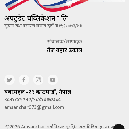
अपटुडेट पब्लिकेशन प्रा.लि.
सूचना तथा प्रसारण विभाग दर्ता नंः १५१/०७३/७४
संचालक/सम्पादक
तेज बहादूर ढकाल
बबरमहल -२९ काठमाडौं, नेपाल
९८५११४९०५०/९८४१४७८७६८
amsanchar073@gmail.com
©2026 Amsanchar सर्वाधिकार सुरक्षित अल मिडिया हाउस प्रा.लि. |