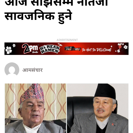
आजै साँझसम्म नतिजा
सार्वजनिक हुने
आमसंचार