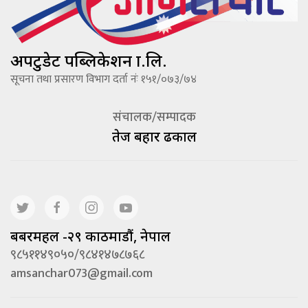
अपटुडेट पब्लिकेशन प्रा.लि.
सूचना तथा प्रसारण विभाग दर्ता नंः १५१/०७३/७४
संचालक/सम्पादक
तेज बहादूर ढकाल
बबरमहल -२९ काठमाडौं, नेपाल
९८५११४९०५०/९८४१४७८७६८
amsanchar073@gmail.com