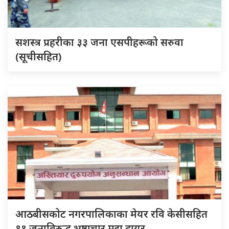
सशस्त्र प्रहरीका ३३ जना एसपीहरूको सरुवा
(सूचीसहित)
आठबीसकोट नगरपालिकाका मेयर रवि केसीसहित
११ जनाविरुद्ध भ्रष्टाचार मुद्दा दायर