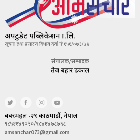
अपटुडेट पब्लिकेशन प्रा.लि.
सूचना तथा प्रसारण विभाग दर्ता नंः १५१/०७३/७४
संचालक/सम्पादक
तेज बहादूर ढकाल
बबरमहल -२९ काठमाडौं, नेपाल
९८५११४९०५०/९८४१४७८७६८
amsanchar073@gmail.com