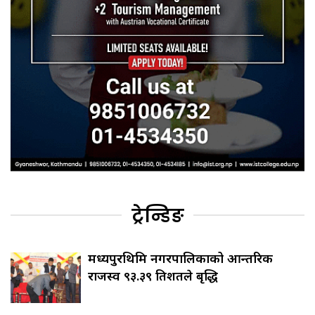
ट्रेन्डिङ
मध्यपुरथिमि नगरपालिकाको आन्तरिक
राजस्व ९३.३९ प्रतिशतले बृद्धि