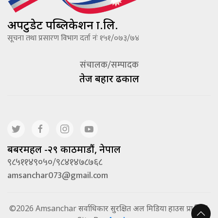
अपटुडेट पब्लिकेशन प्रा.लि.
सूचना तथा प्रसारण विभाग दर्ता नंः १५१/०७३/७४
संचालक/सम्पादक
तेज बहादूर ढकाल
बबरमहल -२९ काठमाडौं, नेपाल
९८५११४९०५०/९८४१४७८७६८
amsanchar073@gmail.com
©2026 Amsanchar सर्वाधिकार सुरक्षित अल मिडिया हाउस प्रा.लि. |