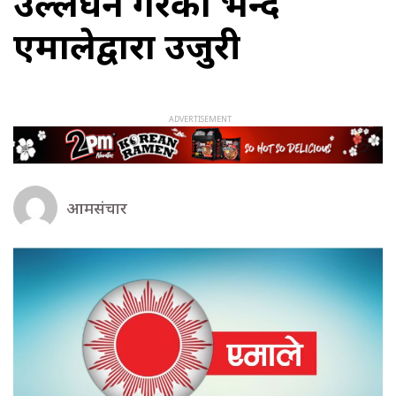
उल्लंघन गरेको भन्दै
एमालेद्वारा उजुरी
आमसंचार