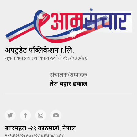
अपटुडेट पब्लिकेशन प्रा.लि.
सूचना तथा प्रसारण विभाग दर्ता नंः १५१/०७३/७४
संचालक/सम्पादक
तेज बहादूर ढकाल
बबरमहल -२९ काठमाडौं, नेपाल
९८५११४९०५०/९८४१४७८७६८