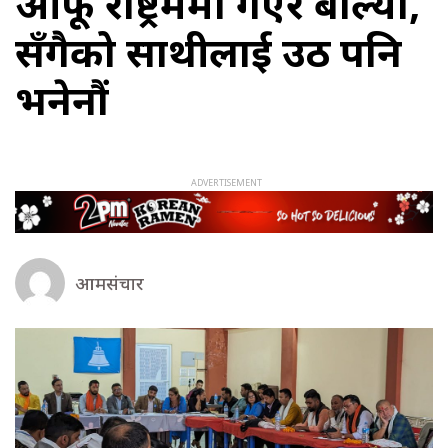
आफू रोष्ट्रममा गएर बोल्यौं,
सँगैको साथीलाई उठ पनि
भनेनौं
आमसंचार