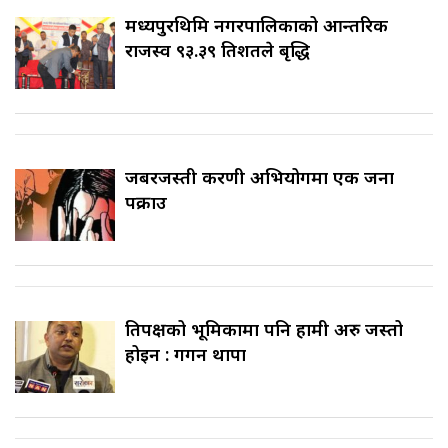
मध्यपुरथिमि नगरपालिकाको आन्तरिक
राजस्व ९३.३९ प्रतिशतले बृद्धि
जबरजस्ती करणी अभियोगमा एक जना
पक्राउ
प्रतिपक्षको भूमिकामा पनि हामी अरु जस्तो
होइन : गगन थापा