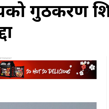
यको गुठीकरण शिक
दा