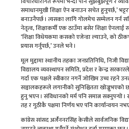
विचारधारागत रूपमा भन्दा पनि सुझबुझपूर्ण र व्यावहा
समाधानमुखी शिक्षा ऐन बनाउन सचेत हुनुपर्छ,’ भट्टर
बनाउनैपर्छ । त्यसका लागि गोलमेच सम्मेलन गर्न सकि
नेतृत्व, शिक्षाकर्मी एक ठाउँमा बसेर शिक्षा ऐनलाई
‘शिक्षा विधेयकमा कसको एजेन्डा ल्याउने, को 
प्रयास गर्नुपर्छ,’ उनले भने ।
मूल मुद्दामा स्थानीय तहका जनप्रतिनिधि, निजी वि
विद्यालय व्यवस्थापन समिति, प्रदेश र केन्द्र सरका
गर्दा एक पक्षले स्वीकार नगर्ने जोखिम उच्च रहने उ
सञ्चालकहरूले लगानीको सुनिश्चितता खोज्नुभएको छ 
हुनु भएन । संविधानको मर्म पनि समात्न सक्नुपर्‍यो 
तह र गुठीकै पक्षमा निर्णय भए पनि कार्यान्वयन नभए
कांग्रेस सांसद अर्जॅननरसिंह केसीले सार्वजनिक विद
नपाउने व्यवस्था गर्नॅपर्ने संशोधन दर्ता गराएका छन्