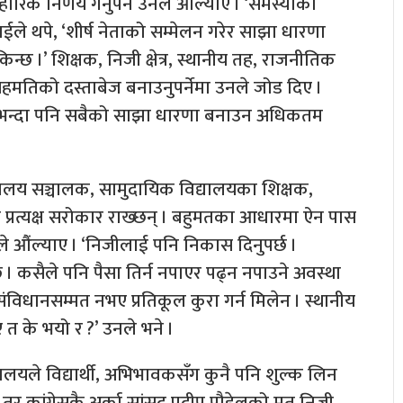
रिक निर्णय गर्नुपर्ने उनले औंल्याए । ‘समस्याको
ाईले थपे, ‘शीर्ष नेताको सम्मेलन गरेर साझा धारणा
न्छ ।’ शिक्षक, निजी क्षेत्र, स्थानीय तह, राजनीतिक
 सहमतिको दस्ताबेज बनाउनुपर्नेमा उनले जोड दिए ।
ठीकभन्दा पनि सबैको साझा धारणा बनाउन अधिकतम
द्यालय सञ्चालक, सामुदायिक विद्यालयका शिक्षक,
रले प्रत्यक्ष सरोकार राख्छन् । बहुमतका आधारमा ऐन पास
नले औंल्याए । ‘निजीलाई पनि निकास दिनुपर्छ ।
। कसैले पनि पैसा तिर्न नपाएर पढ्न नपाउने अवस्था
। संविधानसम्मत नभए प्रतिकूल कुरा गर्न मिलेन । स्थानीय
 त के भयो र ?’ उनले भने ।
्यालयले विद्यार्थी, अभिभावकसँग कुनै पनि शुल्क लिन
 । तर कांग्रेसकै अर्का सांसद प्रदीप पौडेलको मत निजी