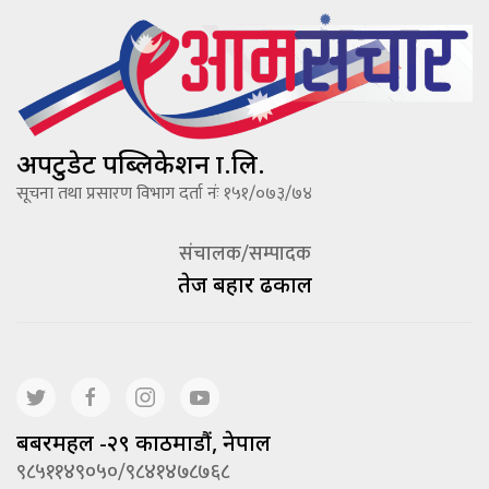
अपटुडेट पब्लिकेशन प्रा.लि.
सूचना तथा प्रसारण विभाग दर्ता नंः १५१/०७३/७४
संचालक/सम्पादक
तेज बहादूर ढकाल
बबरमहल -२९ काठमाडौं, नेपाल
९८५११४९०५०/९८४१४७८७६८