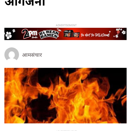
आगजनी
आमसंचार