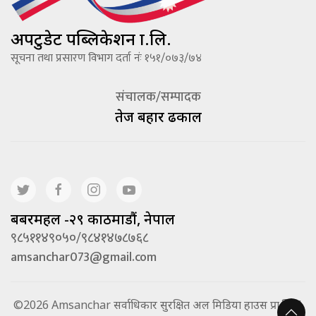
अपटुडेट पब्लिकेशन प्रा.लि.
सूचना तथा प्रसारण विभाग दर्ता नंः १५१/०७३/७४
संचालक/सम्पादक
तेज बहादूर ढकाल
बबरमहल -२९ काठमाडौं, नेपाल
९८५११४९०५०/९८४१४७८७६८
amsanchar073@gmail.com
©2026 Amsanchar सर्वाधिकार सुरक्षित अल मिडिया हाउस प्रा.लि. |