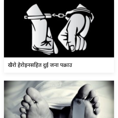
खैरो हेरोइनसहित दुई जना पक्राउ