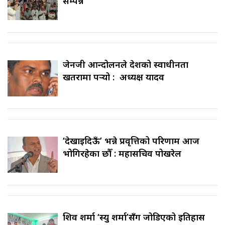
सम्पन्न
जेनजी आन्दोलनले देशको स्वाधीनता
खतरामा पर्‍यो : अध्यक्ष यादव
‘देखाइदिऊँ’ भन्ने प्रवृत्तिको परिणाम आज
भोगिरहेका छौँ : महासचिव पोखरेल
शिव शर्मा ‘स्यु शर्मा’सँग जोडिएको इतिहास