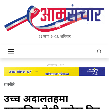
२३ श्रावण २०८३, शनिबार
राजनीति
उच्च अदालतहरूमा