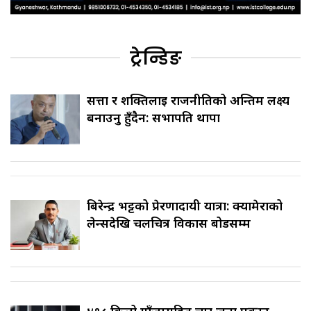
ट्रेन्डिङ
सत्ता र शक्तिलाई राजनीतिको अन्तिम लक्ष्य
बनाउनु हुँदैन: सभापति थापा
बिरेन्द्र भट्टको प्रेरणादायी यात्रा: क्यामेराको
लेन्सदेखि चलचित्र विकास बोर्डसम्म
४१८ किलो गाँजासहित चार जना पक्राउ