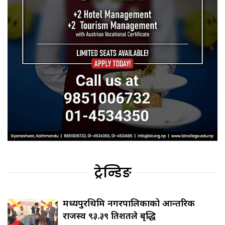
ट्रेन्डिङ
मध्यपुरथिमि नगरपालिकाको आन्तरिक
राजस्व ९३.३९ प्रतिशतले बृद्धि