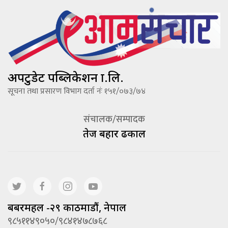
अपटुडेट पब्लिकेशन प्रा.लि.
सूचना तथा प्रसारण विभाग दर्ता नंः १५१/०७३/७४
संचालक/सम्पादक
तेज बहादूर ढकाल
बबरमहल -२९ काठमाडौं, नेपाल
९८५११४९०५०/९८४१४७८७६८