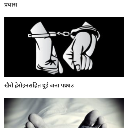
प्रयास
खैरो हेरोइनसहित दुई जना पक्राउ