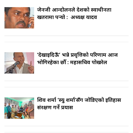
जेनजी आन्दोलनले देशको स्वाधीनता
खतरामा पर्‍यो : अध्यक्ष यादव
‘देखाइदिऊँ’ भन्ने प्रवृत्तिको परिणाम आज
भोगिरहेका छौँ : महासचिव पोखरेल
शिव शर्मा ‘स्यु शर्मा’सँग जोडिएको इतिहास
संरक्षण गर्ने प्रयास