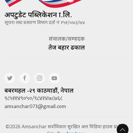
अपटुडेट पब्लिकेशन प्रा.लि.
सूचना तथा प्रसारण विभाग दर्ता नंः १५१/०७३/७४
संचालक/सम्पादक
तेज बहादूर ढकाल
बबरमहल -२९ काठमाडौं, नेपाल
९८५११४९०५०/९८४१४७८७६८
amsanchar073@gmail.com
©2026 Amsanchar सर्वाधिकार सुरक्षित अल मिडिया हाउस प्रा.लि. |