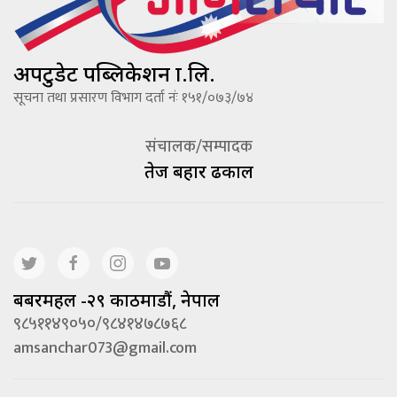
अपटुडेट पब्लिकेशन प्रा.लि.
सूचना तथा प्रसारण विभाग दर्ता नंः १५१/०७३/७४
संचालक/सम्पादक
तेज बहादूर ढकाल
बबरमहल -२९ काठमाडौं, नेपाल
९८५११४९०५०/९८४१४७८७६८
amsanchar073@gmail.com