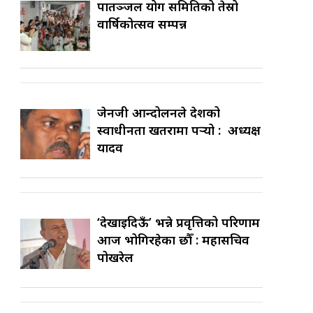
पातञ्जल योग समितिको तेस्रो
वार्षिकोत्सव सम्पन्न
जेनजी आन्दोलनले देशको
स्वाधीनता खतरामा पर्‍यो : अध्यक्ष
यादव
‘देखाइदिऊँ’ भन्ने प्रवृत्तिको परिणाम
आज भोगिरहेका छौँ : महासचिव
पोखरेल