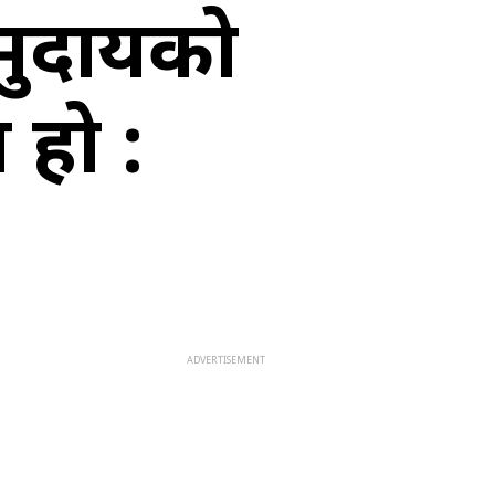
समुदायको
व हो :