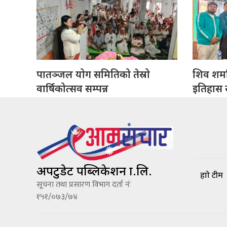
पातञ्जल योग समितिको तेस्रो
शिव शर्मा
वार्षिकोत्सव सम्पन्न
इतिहास सं
अपटुडेट पब्लिकेशन प्रा.लि.
हाम्रो टीम
सूचना तथा प्रसारण विभाग दर्ता नंः
१५१/०७३/७४