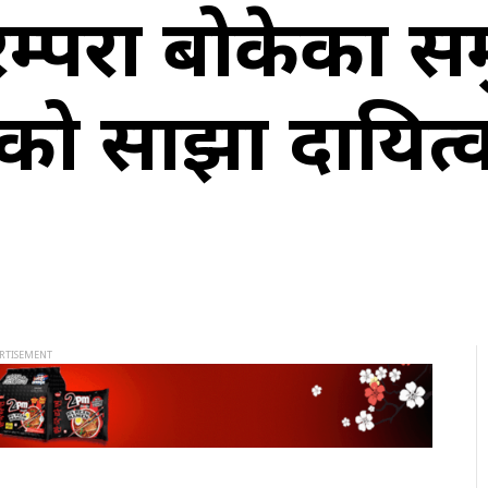
रम्परा बोकेका 
सबैको साझा दायित्