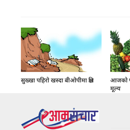
सुख्खा पहिरो खस्दा बीओपीमा क्षति
आजको फ
मूल्य