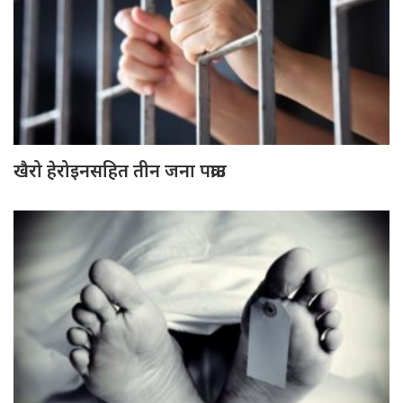
खैरो हेरोइनसहित तीन जना पक्राउ