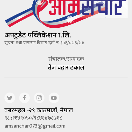
अपटुडेट पब्लिकेशन प्रा.लि.
सूचना तथा प्रसारण विभाग दर्ता नंः १५१/०७३/७४
संचालक/सम्पादक
तेज बहादूर ढकाल
बबरमहल -२९ काठमाडौं, नेपाल
९८५११४९०५०/९८४१४७८७६८
amsanchar073@gmail.com