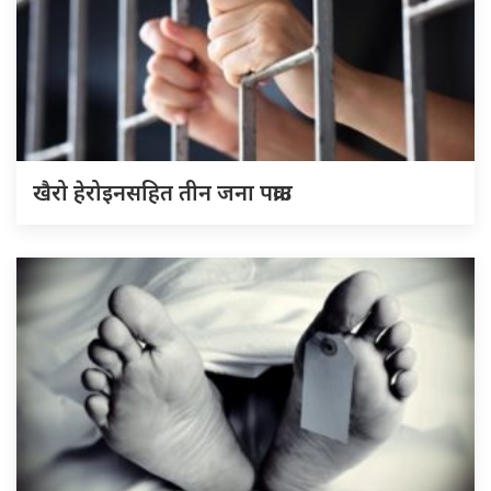
खैरो हेरोइनसहित तीन जना पक्राउ