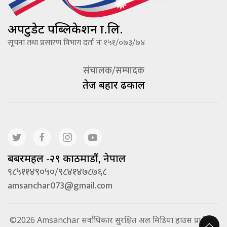
अपटुडेट पब्लिकेशन प्रा.लि.
सूचना तथा प्रसारण विभाग दर्ता नंः १५१/०७३/७४
संचालक/सम्पादक
तेज बहादूर ढकाल
बबरमहल -२९ काठमाडौं, नेपाल
९८५११४९०५०/९८४१४७८७६८
amsanchar073@gmail.com
©2026 Amsanchar सर्वाधिकार सुरक्षित अल मिडिया हाउस प्रा.लि. |