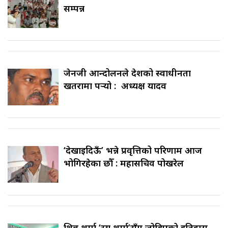
सम्पन्न
जेनजी आन्दोलनले देशको स्वाधीनता
खतरामा पर्‍यो : अध्यक्ष यादव
‘देखाइदिऊँ’ भन्ने प्रवृत्तिको परिणाम आज
भोगिरहेका छौँ : महासचिव पोखरेल
शिव शर्मा ‘स्यु शर्मा’सँग जोडिएको इतिहास