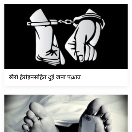
खैरो हेरोइनसहित दुई जना पक्राउ