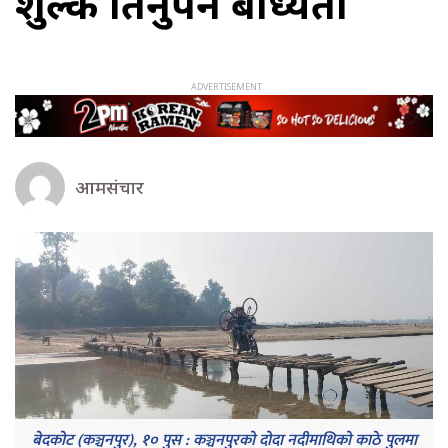
शुल्क तिर्नुपर्ने बाध्यता
आमसंचार
बेदकोट (कञ्चनपुर), १० पुस : कञ्चनपुरको दोदा नदीमाथिको काठे पुलमा