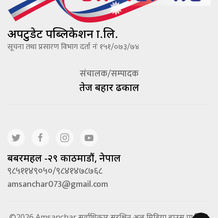
अपटुडेट पब्लिकेशन प्रा.लि.
सूचना तथा प्रसारण विभाग दर्ता नंः १५१/०७३/७४
संचालक/सम्पादक
तेज बहादूर ढकाल
बबरमहल -२९ काठमाडौं, नेपाल
९८५११४९०५०/९८४१४७८७६८
amsanchar073@gmail.com
©2026 Amsanchar सर्वाधिकार सुरक्षित अल मिडिया हाउस प्रा.लि. |