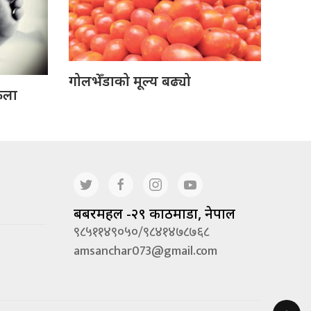
गोलभेँडाको मूल्य बढ्यो
ेला
बबरमहल -२९ काठमाडौं, नेपाल
९८५११४९०५०/९८४१४७८७६८
amsanchar073@gmail.com