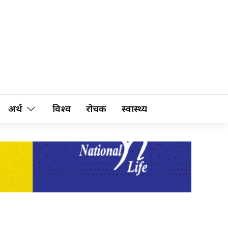
अर्थ
विश्व
रोचक
स्वास्थ्य