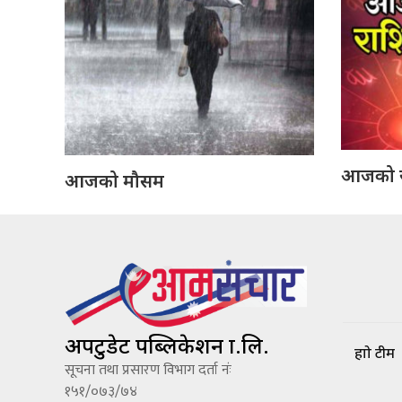
आजको 
आजको मौसम
अपटुडेट पब्लिकेशन प्रा.लि.
हाम्रो टीम
सूचना तथा प्रसारण विभाग दर्ता नंः
१५१/०७३/७४