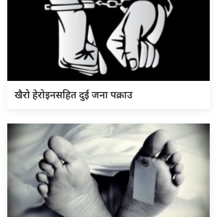
खैरो हेरोइनसहित दुई जना पक्राउ