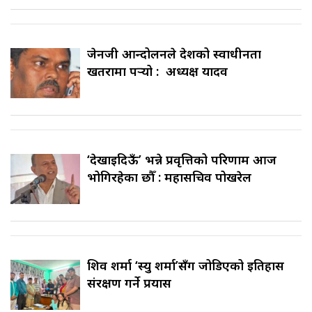
जेनजी आन्दोलनले देशको स्वाधीनता
खतरामा पर्‍यो : अध्यक्ष यादव
‘देखाइदिऊँ’ भन्ने प्रवृत्तिको परिणाम आज
भोगिरहेका छौँ : महासचिव पोखरेल
शिव शर्मा ‘स्यु शर्मा’सँग जोडिएको इतिहास
संरक्षण गर्ने प्रयास