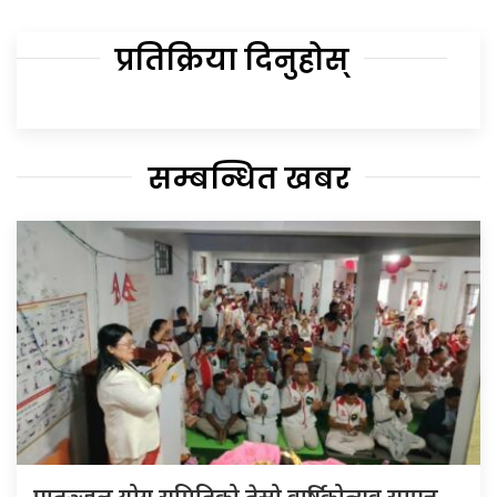
प्रतिक्रिया दिनुहोस्
सम्बन्धित खबर
पातञ्जल योग समितिको तेस्रो वार्षिकोत्सव सम्पन्न