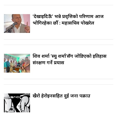
‘देखाइदिऊँ’ भन्ने प्रवृत्तिको परिणाम आज
भोगिरहेका छौँ : महासचिव पोखरेल
शिव शर्मा ‘स्यु शर्मा’सँग जोडिएको इतिहास
संरक्षण गर्ने प्रयास
खैरो हेरोइनसहित दुई जना पक्राउ