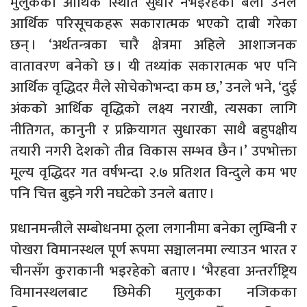
मुलुकको आर्थिक स्थिति सुधार नभइरहेका बेला उनले
आर्थिक परिसूचकहरू सकारात्मक भएको दाबी गरेका
छन् । ‘अर्थतन्‍त्रका चारै क्षेत्रमा अहिले आशाजनक
वातावरण बनेको छ । यी तथ्यांक सकारात्मक भए पनि
आर्थिक वृद्धिदर मैले सोचेकोभन्दा कम छ,’ उनले भने, ‘दुई
अंकको आर्थिक वृद्धिको लक्ष्य नराखी, त्यसका लागि
नीतिगत, कानुनी र प्रक्रियागत सुधारका साथै बहुपक्षीय
तयारी नगरी देशको तीव्र विकास सम्भव छैन ।’ उपभोक्ता
मूल्य वृद्धिदर गत वर्षभन्दा २.७ प्रतिशत विन्दुले कम भए
पनि चित्त बुझ्ने गरी नघटेको उनले बताए ।
प्रधानमन्त्रीले सम्बोधनमा ठूला लगानीमा बनेका लुम्बिनी र
पोखरा विमानस्थल पूर्ण रूपमा सञ्चालनमा ल्याउन भारत र
चीनसँग कुराकानी भइरहेको बताए । ‘भैरहवा अन्तर्राष्ट्रिय
विमानस्थलबाट छिमेकी मुलुकका नजिकका