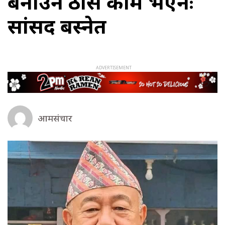
बनाउन ठोस काम भएनः
सांसद बस्नेत
आमसंचार