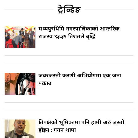
ट्रेन्डिङ
मध्यपुरथिमि नगरपालिकाको आन्तरिक
राजस्व ९३.३९ प्रतिशतले बृद्धि
जबरजस्ती करणी अभियोगमा एक जना
पक्राउ
प्रतिपक्षको भूमिकामा पनि हामी अरु जस्तो
होइन : गगन थापा