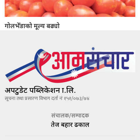
गोलभेँडाको मूल्य बढ्यो
अपटुडेट पब्लिकेशन प्रा.लि.
सूचना तथा प्रसारण विभाग दर्ता नंः १५१/०७३/७४
संचालक/सम्पादक
तेज बहादूर ढकाल