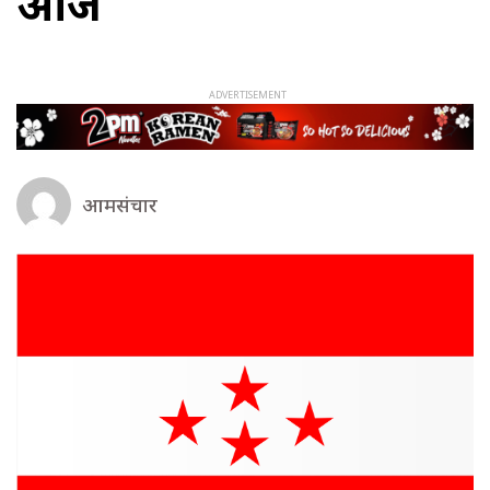
आज
आमसंचार