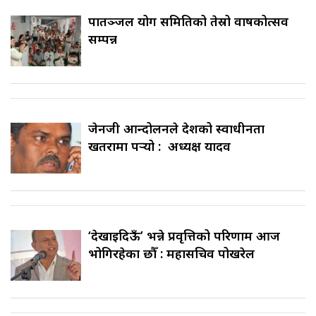
पातञ्जल योग समितिको तेस्रो वार्षिकोत्सव
सम्पन्न
जेनजी आन्दोलनले देशको स्वाधीनता
खतरामा पर्‍यो : अध्यक्ष यादव
‘देखाइदिऊँ’ भन्ने प्रवृत्तिको परिणाम आज
भोगिरहेका छौँ : महासचिव पोखरेल