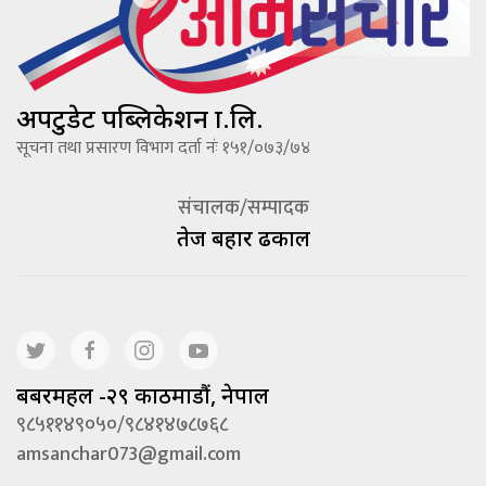
अपटुडेट पब्लिकेशन प्रा.लि.
सूचना तथा प्रसारण विभाग दर्ता नंः १५१/०७३/७४
संचालक/सम्पादक
तेज बहादूर ढकाल
बबरमहल -२९ काठमाडौं, नेपाल
९८५११४९०५०/९८४१४७८७६८
amsanchar073@gmail.com