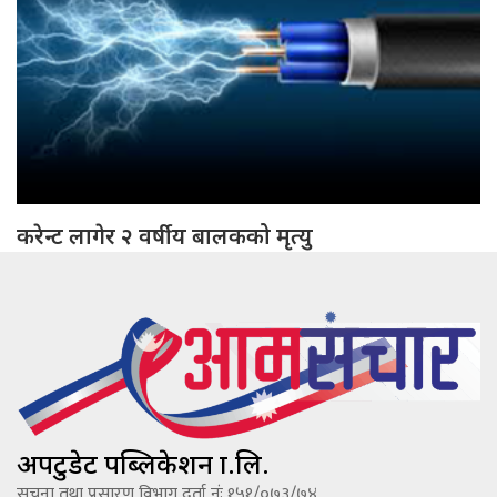
करेन्ट लागेर २ वर्षीय बालकको मृत्यु
अपटुडेट पब्लिकेशन प्रा.लि.
सूचना तथा प्रसारण विभाग दर्ता नंः १५१/०७३/७४