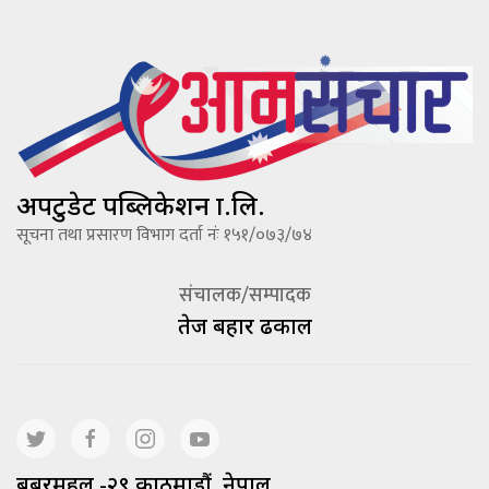
अपटुडेट पब्लिकेशन प्रा.लि.
सूचना तथा प्रसारण विभाग दर्ता नंः १५१/०७३/७४
संचालक/सम्पादक
तेज बहादूर ढकाल
बबरमहल -२९ काठमाडौं, नेपाल