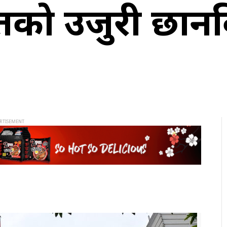
को उजुरी छानबि