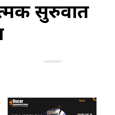
त्मक सुरुवात
ल