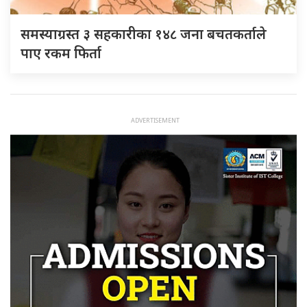
समस्याग्रस्त ३ सहकारीका १४८ जना बचतकर्ताले
पाए रकम फिर्ता