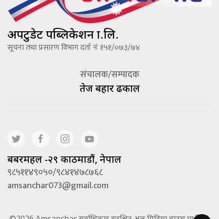
अपटुडेट पब्लिकेशन प्रा.लि.
सूचना तथा प्रसारण विभाग दर्ता नंः १५१/०७३/७४
संचालक/सम्पादक
तेज बहादूर ढकाल
बबरमहल -२९ काठमाडौं, नेपाल
९८५११४९०५०/९८४१४७८७६८
amsanchar073@gmail.com
©2026 Amsanchar सर्वाधिकार सुरक्षित अल मिडिया हाउस प्रा.लि. |