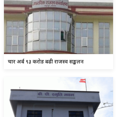
चार अर्ब ९३ करोड बढी राजस्व सङ्कलन