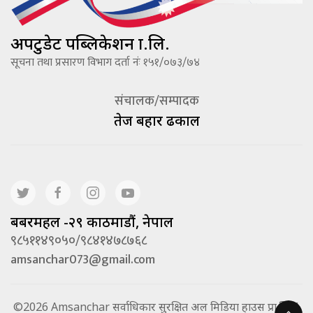
अपटुडेट पब्लिकेशन प्रा.लि.
सूचना तथा प्रसारण विभाग दर्ता नंः १५१/०७३/७४
संचालक/सम्पादक
तेज बहादूर ढकाल
बबरमहल -२९ काठमाडौं, नेपाल
९८५११४९०५०/९८४१४७८७६८
amsanchar073@gmail.com
©2026 Amsanchar सर्वाधिकार सुरक्षित अल मिडिया हाउस प्रा.लि. |