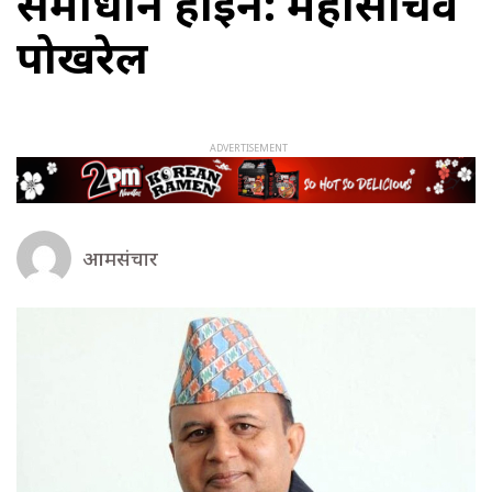
समाधान होइन: महासचिव
पोखरेल
आमसंचार