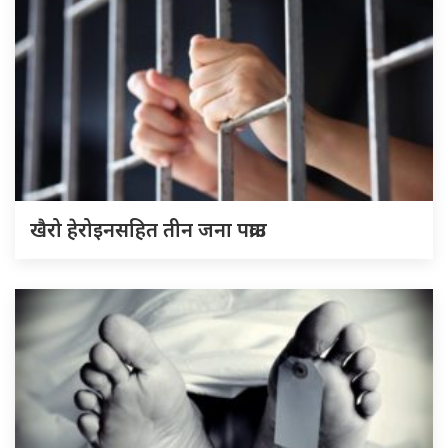
खैरो हेरोइनसहित तीन जना पक्राउ