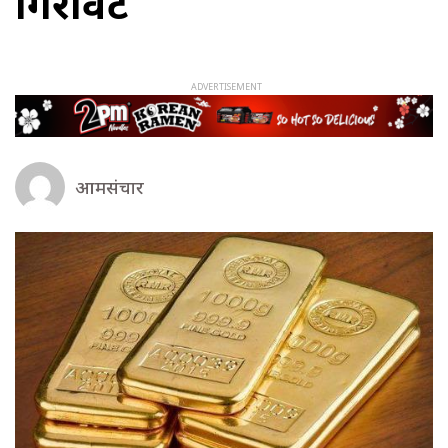
गिरावट
आमसंचार