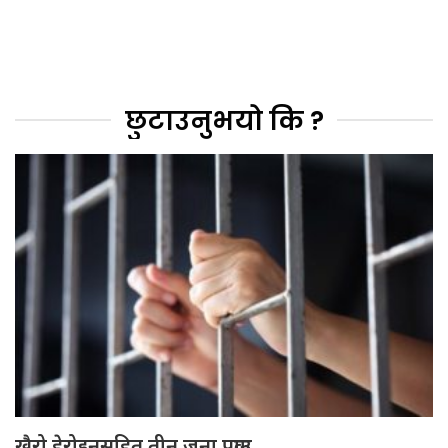
छुटाउनुभयो कि ?
खैरो हेरोइनसहित तीन जना पक्राउ