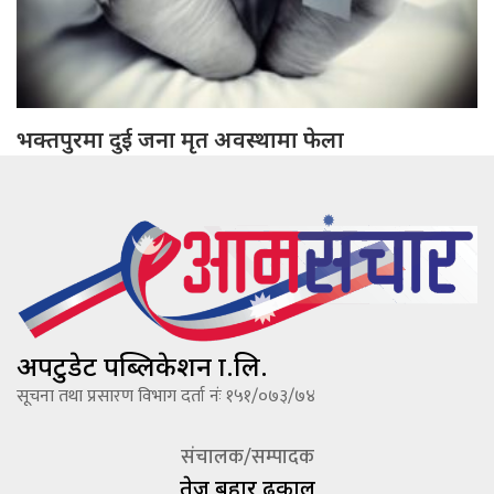
भक्तपुरमा दुई जना मृत अवस्थामा फेला
अपटुडेट पब्लिकेशन प्रा.लि.
सूचना तथा प्रसारण विभाग दर्ता नंः १५१/०७३/७४
संचालक/सम्पादक
तेज बहादूर ढकाल