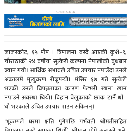
जाजरकोट, १५ पौष । त्रिपालमा बस्दै आएकी कुशे–९,
चौराठाकी २४ वर्षीया सुत्केरी कल्पना नेपालीको बुधबार
ज्यान गयो। आर्थिक अभावले उचित उपचार नपाउँदा उनले
अकालमै मृत्युवरण रोज्नुपर्‍यो। मंसिर १७ गते सुत्केरी
भएकी उनले विपन्नताका कारण पेटभरी खाना खान
नपाउने अवस्था थियो। बिहान बेलुकाको छाक टार्नै धौ–
धौ भएकाले उचित उपचार पाउन सकिनन्।
‘भूकम्पले घरमा क्षति पुगेपछि गर्भवती श्रीमतीसहित
त्रिपालमा बस्दै आएका थियौं’, श्रीमान् गोपे सुनारले भने,