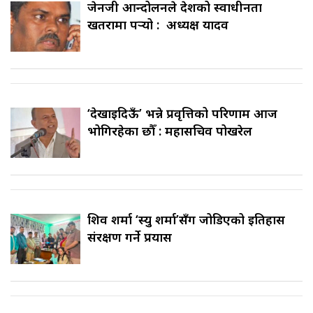
जेनजी आन्दोलनले देशको स्वाधीनता
खतरामा पर्‍यो : अध्यक्ष यादव
‘देखाइदिऊँ’ भन्ने प्रवृत्तिको परिणाम आज
भोगिरहेका छौँ : महासचिव पोखरेल
शिव शर्मा ‘स्यु शर्मा’सँग जोडिएको इतिहास
संरक्षण गर्ने प्रयास