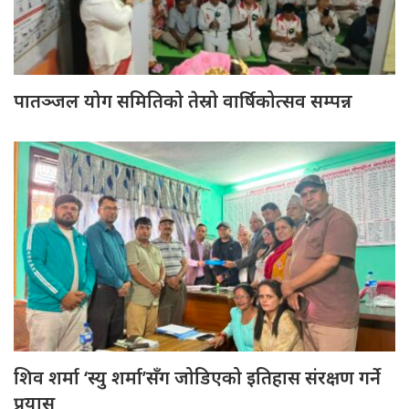
पातञ्जल योग समितिको तेस्रो वार्षिकोत्सव सम्पन्न
शिव शर्मा ‘स्यु शर्मा’सँग जोडिएको इतिहास संरक्षण गर्ने
प्रयास