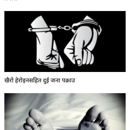
खैरो हेरोइनसहित दुई जना पक्राउ