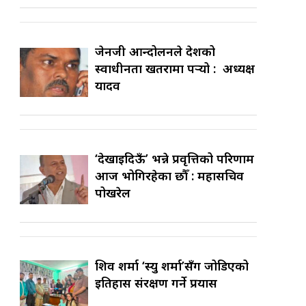
जेनजी आन्दोलनले देशको
स्वाधीनता खतरामा पर्‍यो : अध्यक्ष
यादव
‘देखाइदिऊँ’ भन्ने प्रवृत्तिको परिणाम
आज भोगिरहेका छौँ : महासचिव
पोखरेल
शिव शर्मा ‘स्यु शर्मा’सँग जोडिएको
इतिहास संरक्षण गर्ने प्रयास