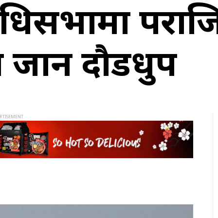
िनिधिसभामा पराज
मा जान दौडधुप