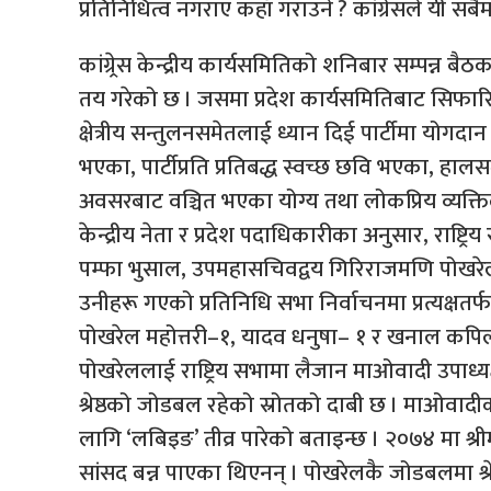
प्रतिनिधित्व नगराए कहाँ गराउने ? कांग्रेसले यी सबै
कांग्र्रेस केन्द्रीय कार्यसमितिको शनिबार सम्पन्न ब
तय गरेको छ । जसमा प्रदेश कार्यसमितिबाट सिफ
क्षेत्रीय सन्तुलनसमेतलाई ध्यान दिई पार्टीमा योगदान 
भएका, पार्टीप्रति प्रतिबद्ध स्वच्छ छवि भएका, हा
अवसरबाट वञ्चित भएका योग्य तथा लोकप्रिय व्यक्त
केन्द्रीय नेता र प्रदेश पदाधिकारीका अनुसार, राष्ट्
पम्फा भुसाल, उपमहासचिवद्वय गिरिराजमणि पोखरे
उनीहरू गएको प्रतिनिधि सभा निर्वाचनमा प्रत्यक्षतर
पोखरेल महोत्तरी–१, यादव धनुषा– १ र खनाल कप
पोखरेललाई राष्ट्रिय सभामा लैजान माओवादी उपाध्यक
श्रेष्ठको जोडबल रहेको स्रोतको दाबी छ । माओवाद
लागि ‘लबिइङ’ तीव्र पारेको बताइन्छ । २०७४ मा श्
सांसद बन्न पाएका थिएनन् । पोखरेलकै जोडबलमा श्र