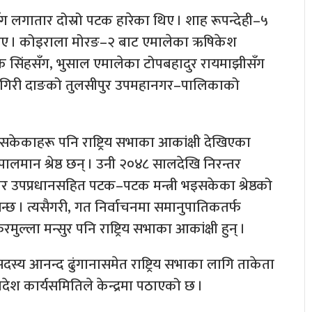
नसँग लगातार दोस्रो पटक हारेका थिए । शाह रूपन्देही–५
थिए । कोइराला मोरङ–२ बाट एमालेका ऋषिकेश
क सिंहसँग, भुसाल एमालेका टोपबहादुर रायमाझीसँग
स्य गिरी दाङको तुलसीपुर उपमहानगर–पालिकाको
नसकेकाहरू पनि राष्ट्रिय सभाका आकांक्षी देखिएका
ोपालमान श्रेष्ठ छन् । उनी २०४८ सालदेखि निरन्तर
ार उपप्रधानसहित पटक–पटक मन्त्री भइसकेका श्रेष्ठको
देखिन्छ । त्यसैगरी, गत निर्वाचनमा समानुपातिकतर्फ
ल्ला मन्सुर पनि राष्ट्रिय सभाका आकांक्षी हुन् ।
दस्य आनन्द ढुंगानासमेत राष्ट्रिय सभाका लागि ताकेता
देश कार्यसमितिले केन्द्रमा पठाएको छ ।