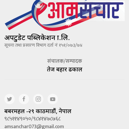
अपटुडेट पब्लिकेशन प्रा.लि.
सूचना तथा प्रसारण विभाग दर्ता नंः १५१/०७३/७४
संचालक/सम्पादक
तेज बहादूर ढकाल
बबरमहल -२९ काठमाडौं, नेपाल
९८५११४९०५०/९८४१४७८७६८
amsanchar073@gmail.com