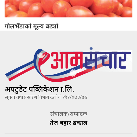
गोलभेँडाको मूल्य बढ्यो
अपटुडेट पब्लिकेशन प्रा.लि.
सूचना तथा प्रसारण विभाग दर्ता नंः १५१/०७३/७४
संचालक/सम्पादक
तेज बहादूर ढकाल