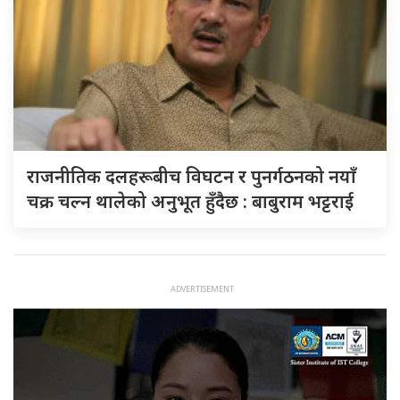
राजनीतिक दलहरूबीच विघटन र पुनर्गठनको नयाँ
चक्र चल्न थालेको अनुभूत हुँदैछ : बाबुराम भट्टराई