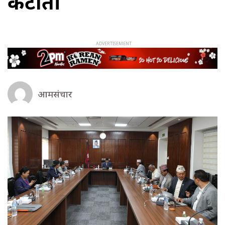
कटौती
आमसंचार