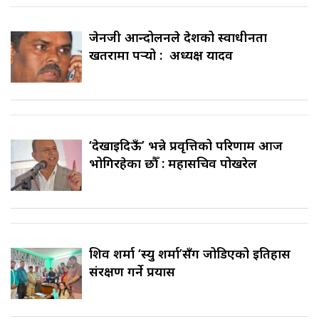
जेनजी आन्दोलनले देशको स्वाधीनता
खतरामा पर्‍यो : अध्यक्ष यादव
‘देखाइदिऊँ’ भन्ने प्रवृत्तिको परिणाम आज
भोगिरहेका छौँ : महासचिव पोखरेल
शिव शर्मा ‘स्यु शर्मा’सँग जोडिएको इतिहास
संरक्षण गर्ने प्रयास