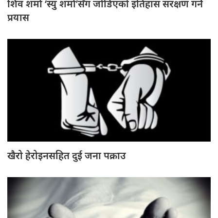
शिव शर्मा ‘स्यु शर्मा’सँग जोडिएको इतिहास संरक्षण गर्ने
प्रयास
खैरो हेरोइनसहित दुई जना पक्राउ