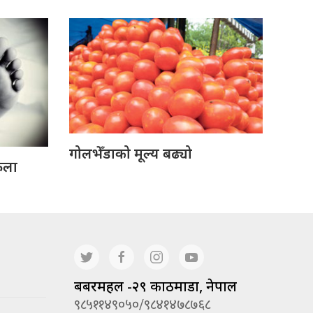
गोलभेँडाको मूल्य बढ्यो
ेला
बबरमहल -२९ काठमाडौं, नेपाल
९८५११४९०५०/९८४१४७८७६८