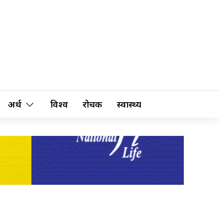
अर्थ
विश्व
रोचक
स्वास्थ्य