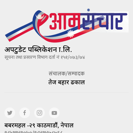
अपटुडेट पब्लिकेशन प्रा.लि.
सूचना तथा प्रसारण विभाग दर्ता नंः १५१/०७३/७४
संचालक/सम्पादक
तेज बहादूर ढकाल
बबरमहल -२९ काठमाडौं, नेपाल