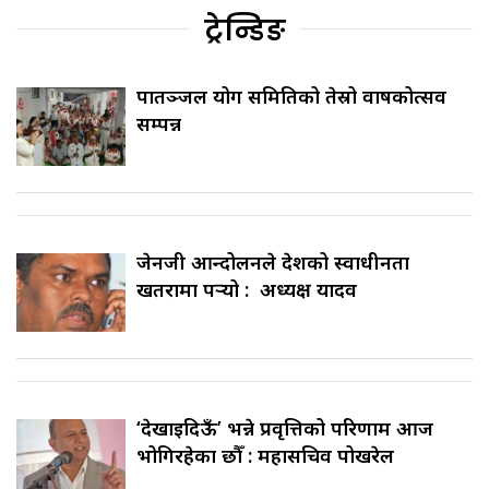
ट्रेन्डिङ
पातञ्जल योग समितिको तेस्रो वार्षिकोत्सव
सम्पन्न
जेनजी आन्दोलनले देशको स्वाधीनता
खतरामा पर्‍यो : अध्यक्ष यादव
‘देखाइदिऊँ’ भन्ने प्रवृत्तिको परिणाम आज
भोगिरहेका छौँ : महासचिव पोखरेल