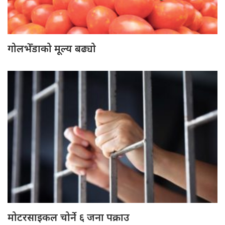
गोलभेँडाको मूल्य बढ्यो
मोटरसाइकल चोर्ने ६ जना पक्राउ