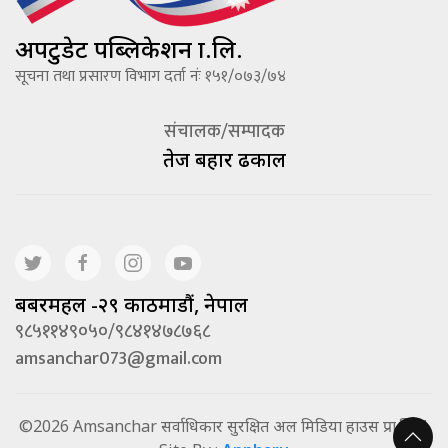
अपटुडेट पब्लिकेशन प्रा.लि.
सूचना तथा प्रसारण विभाग दर्ता नंः १५१/०७३/७४
संचालक/सम्पादक
तेज बहादूर ढकाल
बबरमहल -२९ काठमाडौं, नेपाल
९८५११४९०५०/९८४१४७८७६८
amsanchar073@gmail.com
©2026 Amsanchar सर्वाधिकार सुरक्षित अल मिडिया हाउस प्रा.लि. |