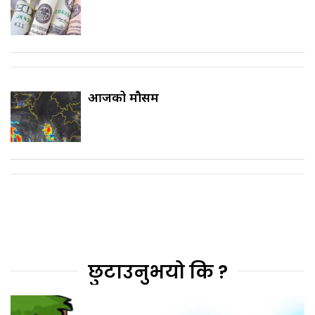
आजको मौसम
छुटाउनुभयो कि ?