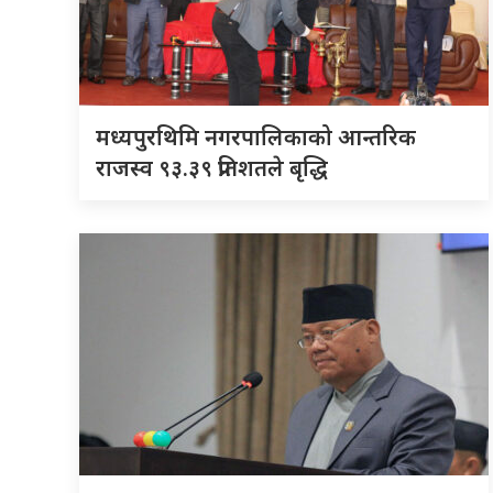
मध्यपुरथिमि नगरपालिकाको आन्तरिक
राजस्व ९३.३९ प्रतिशतले बृद्धि