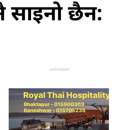
ै साइनो छैन: