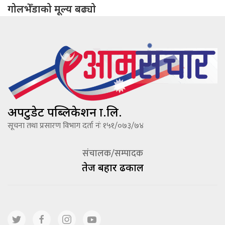
गोलभेँडाको मूल्य बढ्यो
अपटुडेट पब्लिकेशन प्रा.लि.
सूचना तथा प्रसारण विभाग दर्ता नंः १५१/०७३/७४
संचालक/सम्पादक
तेज बहादूर ढकाल