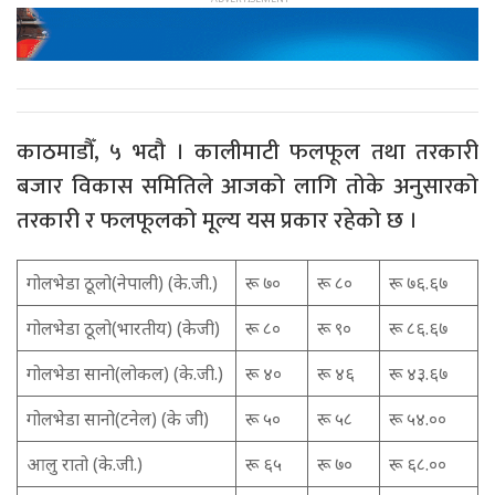
काठमाडौँ, ५ भदौ । कालीमाटी फलफूल तथा तरकारी
बजार विकास समितिले आजको लागि तोके अनुसारको
तरकारी र फलफूलको मूल्य यस प्रकार रहेको छ ।
गोलभेडा ठूलो(नेपाली) (के.जी.)
रू ७०
रू ८०
रू ७६.६७
गोलभेडा ठूलो(भारतीय) (केजी)
रू ८०
रू ९०
रू ८६.६७
गोलभेडा सानो(लोकल) (के.जी.)
रू ४०
रू ४६
रू ४३.६७
गोलभेडा सानो(टनेल) (के जी)
रू ५०
रू ५८
रू ५४.००
आलु रातो (के.जी.)
रू ६५
रू ७०
रू ६८.००