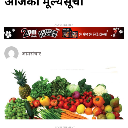
आजको मूल्यसूची
आमसंचार