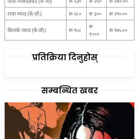
ताजा माछा(छडी) (के जी)
रू २३०
रू २५०
रू २४०.००
राजा च्याउ (के.जी.)
रू २८०
रू ३००
रू २९०.००
रू
सिताके च्याउ (के.जी.)
रू ९५०
रू ९७५.००
१०००
प्रतिक्रिया दिनुहोस्
सम्बन्धित खबर